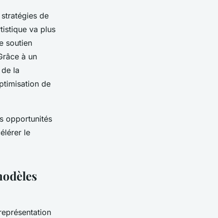
 stratégies de
istique va plus
e soutien
 Grâce à un
 de la
ptimisation de
es opportunités
élérer le
modèles
représentation