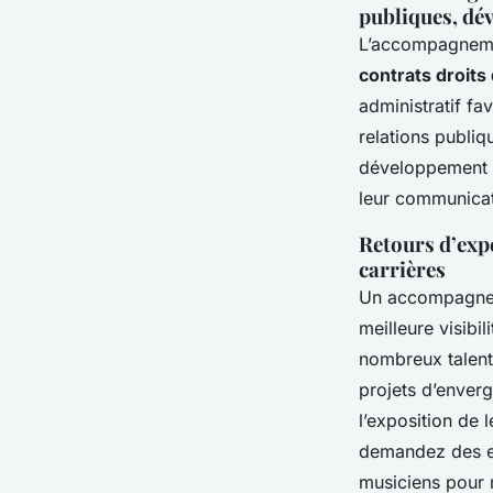
publiques, dé
L’accompagnemen
contrats droits
administratif fav
relations publiq
développement du
leur communicat
Retours d’expé
carrières
Un accompagneme
meilleure visibil
nombreux talent
projets d’enverg
l’exposition de 
demandez des ex
musiciens pour m