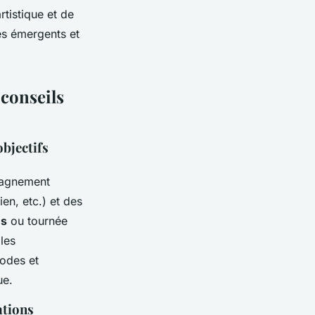
rtistique et de
tes émergents et
 conseils
objectifs
pagnement
en, etc.) et des
es
ou tournée
les
hodes et
ue.
ations