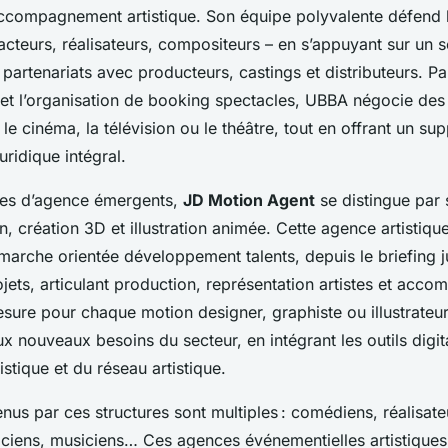
’accompagnement artistique. Son équipe polyvalente défend l
acteurs, réalisateurs, compositeurs – en s’appuyant sur un s
s partenariats avec producteurs, castings et distributeurs. Pa
s et l’organisation de booking spectacles, UBBA négocie des
le cinéma, la télévision ou le théâtre, tout en offrant un sup
juridique intégral.
les d’agence émergents,
JD Motion Agent
se distingue par 
, création 3D et illustration animée. Cette agence artistiq
arche orientée développement talents, depuis le briefing j
ojets, articulant production, représentation artistes et ac
esure pour chaque motion designer, graphiste ou illustrate
x nouveaux besoins du secteur, en intégrant les outils dig
tique et du réseau artistique.
enus par ces structures sont multiples : comédiens, réalisat
iciens, musiciens… Ces agences événementielles artistiques 