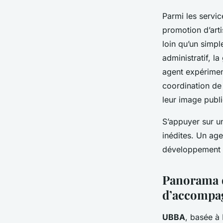
Parmi les servic
promotion d’arti
loin qu’un simpl
administratif, l
agent expérimen
coordination de 
leur image publ
S’appuyer sur un
inédites. Un age
développement d’
Panorama d
d’accompa
UBBA
, basée à