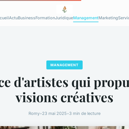
cueil
Actu
Business
Formation
Juridique
Management
Marketing
Servi
MANAGEMENT
ce d'artistes qui propu
visions créatives
Romy
•
23 mai 2025
•
3 min de lecture