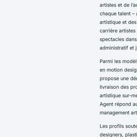
artistes et de l
chaque talent – 
artistique et de
carrière artiste
spectacles dans 
administratif et 
Parmi les modè
en motion design
propose une dém
livraison des pr
artistique sur-m
Agent répond au
management artis
Les profils sout
designers, plast