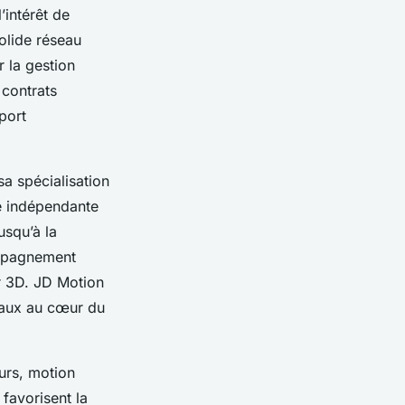
’intérêt de
olide réseau
r la gestion
 contrats
port
sa spécialisation
ue indépendante
usqu’à la
compagnement
ur 3D. JD Motion
itaux au cœur du
eurs, motion
favorisent la