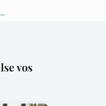
ces
lse vos