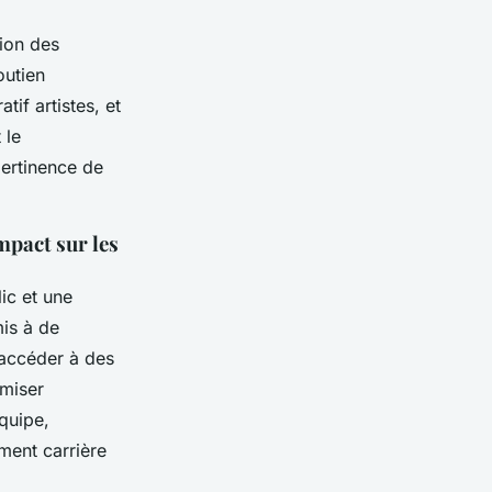
tion des
outien
tif artistes, et
 le
pertinence de
mpact sur les
ic et une
is à de
accéder à des
imiser
équipe,
ment carrière