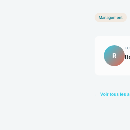
Management
EC
R
R
← Voir tous les