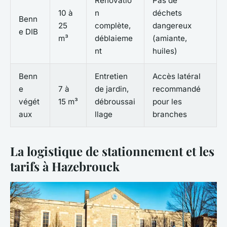
Rénovatio
Pas de
10 à
n
déchets
Benn
25
complète,
dangereux
e DIB
m³
déblaieme
(amiante,
nt
huiles)
Benn
Entretien
Accès latéral
e
7 à
de jardin,
recommandé
végét
15 m³
débroussai
pour les
aux
llage
branches
La logistique de stationnement et les
tarifs à Hazebrouck