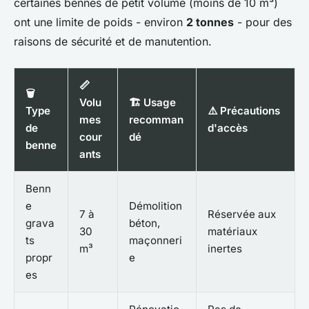
certaines bennes de petit volume (moins de 10 m³)
ont une limite de poids - environ
2 tonnes
- pour des
raisons de sécurité et de manutention.
📏
🗑️
Volu
🏗️ Usage
Type
⚠️ Précautions
mes
recomman
de
d'accès
cour
dé
benne
ants
Benn
e
Démolition
7 à
Réservée aux
grava
béton,
30
matériaux
ts
maçonneri
m³
inertes
propr
e
es