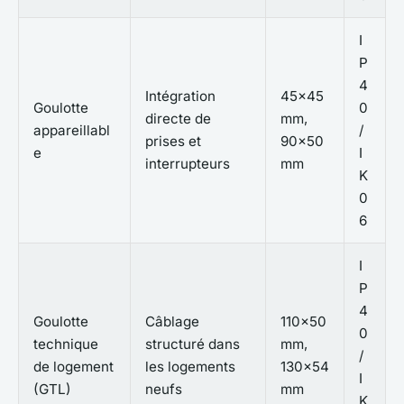
I
P
4
Intégration
45x45
Goulotte
0
directe de
mm,
appareillabl
/
prises et
90x50
e
I
interrupteurs
mm
K
0
6
I
P
4
Goulotte
Câblage
110x50
0
technique
structuré dans
mm,
/
de logement
les logements
130x54
I
(GTL)
neufs
mm
K