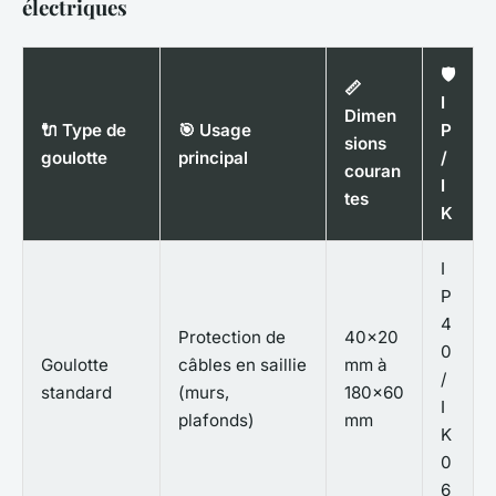
électriques
🛡️
📏
I
Dimen
🔌 Type de
🎯 Usage
P
sions
goulotte
principal
/
couran
I
tes
K
I
P
4
Protection de
40x20
0
Goulotte
câbles en saillie
mm à
/
standard
(murs,
180x60
I
plafonds)
mm
K
0
6