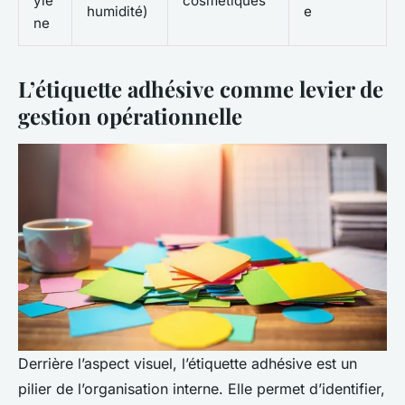
ylè
cosmétiques
humidité)
e
ne
L’étiquette adhésive comme levier de
gestion opérationnelle
Derrière l’aspect visuel, l’étiquette adhésive est un
pilier de l’organisation interne. Elle permet d’identifier,