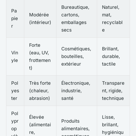
Bureautique,
Naturel,
Pa
Modérée
cartons,
mat,
pie
(intérieur)
emballages
recyclabl
r
secs
e
Forte
Cosmétiques,
Brillant,
Vin
(eau, UV,
bouteilles,
durable,
yle
frottemen
extérieur
tactile
t)
Pol
Très forte
Électronique,
Transpare
yes
(chaleur,
industrie,
nt, rigide,
ter
abrasion)
santé
technique
Pol
Élevée
Lisse,
ypr
Produits
(alimentai
brillant,
op
alimentaires,
re,
hygiéniqu