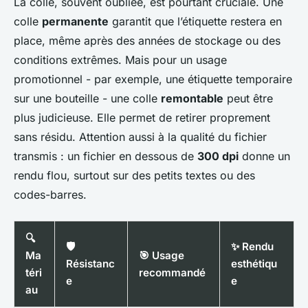
La colle, souvent oubliée, est pourtant cruciale. Une
colle
permanente
garantit que l’étiquette restera en
place, même après des années de stockage ou des
conditions extrêmes. Mais pour un usage
promotionnel - par exemple, une étiquette temporaire
sur une bouteille - une colle
remontable
peut être
plus judicieuse. Elle permet de retirer proprement
sans résidu. Attention aussi à la qualité du fichier
transmis : un fichier en dessous de
300 dpi
donne un
rendu flou, surtout sur des petits textes ou des
codes-barres.
🔍
🛡️
✨ Rendu
Ma
🎯 Usage
Résistanc
esthétiqu
téri
recommandé
e
e
au