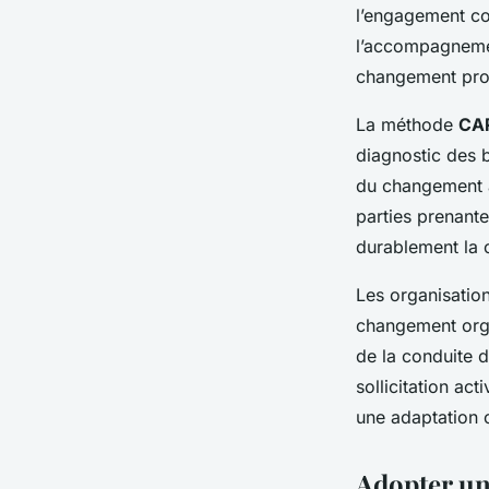
l’engagement co
l’accompagneme
changement proa
La méthode
CA
diagnostic des b
du changement a
parties prenant
durablement la c
Les organisatio
changement organ
de la conduite de
sollicitation ac
une adaptation 
Adopter un