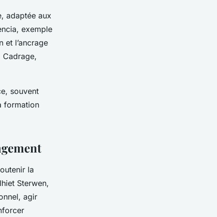
e, adaptée aux
encia, exemple
n et l’ancrage
: Cadrage,
ce, souvent
a formation
angement
utenir la
hiet Sterwen,
onnel, agir
nforcer