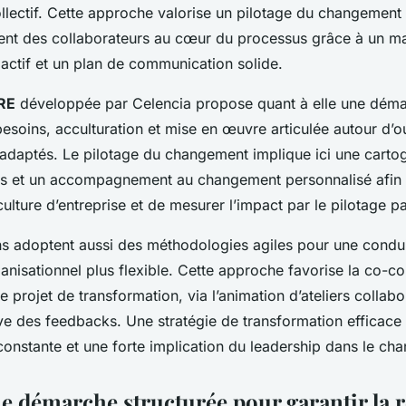
llectif. Cette approche valorise un pilotage du changement 
nt des collaborateurs au cœur du processus grâce à un 
ctif et un plan de communication solide.
RE
développée par Celencia propose quant à elle une déma
esoins, acculturation et mise en œuvre articulée autour d’ou
daptés. Le pilotage du changement implique ici une carto
es et un accompagnement au changement personnalisé afin 
ulture d’entreprise et de mesurer l’impact par le pilotage pa
ns adoptent aussi des méthodologies agiles pour une condu
isationnel plus flexible. Cette approche favorise la co-con
 projet de transformation, via l’animation d’ateliers collabor
tive des feedbacks. Une stratégie de transformation efficace 
constante et une forte implication du leadership dans le ch
e démarche structurée pour garantir la r