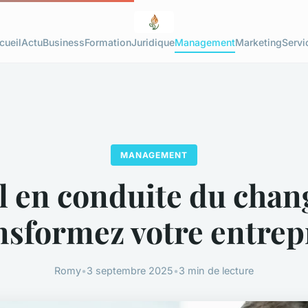
cueil
Actu
Business
Formation
Juridique
Management
Marketing
Servi
MANAGEMENT
l en conduite du cha
ansformez votre entrepr
Romy
•
3 septembre 2025
•
3 min de lecture