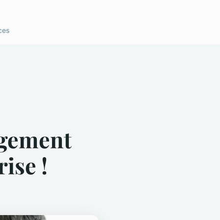
ces
ngement
ise !