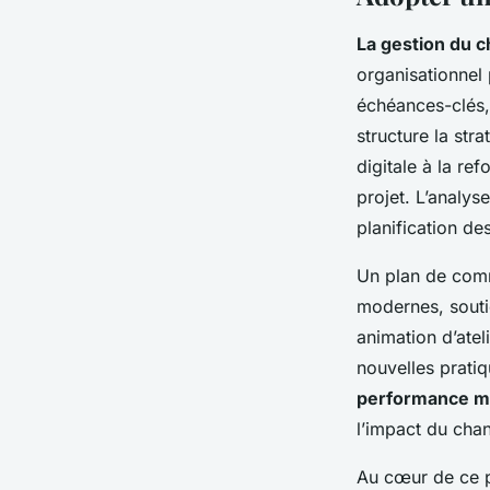
La gestion du 
organisationnel 
échéances-clés,
structure la stra
digitale à la re
projet. L’analys
planification de
Un plan de comm
modernes, souti
animation d’atel
nouvelles prati
performance m
l’impact du chan
Au cœur de ce p