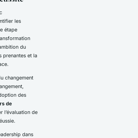
c
tifier les
re étape
transformation
’ambition du
s prenantes et la
ace.
 du changement
hangement,
adoption des
rs de
r l’évaluation de
éussie.
eadership dans