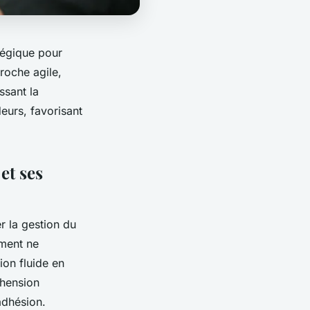
tégique pour
roche agile,
ssant la
deurs, favorisant
et ses
r la gestion du
ement ne
ion fluide en
éhension
adhésion.