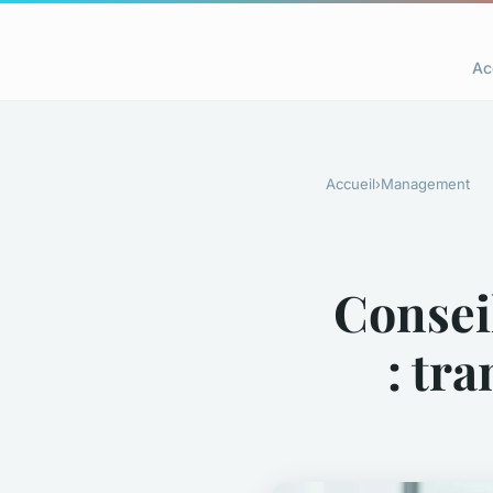
Ac
Accueil
›
Management
Consei
: tr