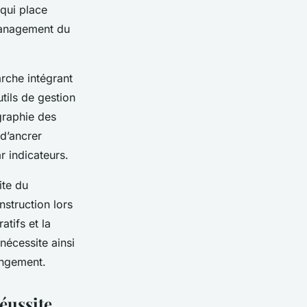
qui place
management du
rche intégrant
tils de gestion
graphie des
d’ancrer
r indicateurs.
ite du
struction lors
atifs et la
nécessite ainsi
angement.
éussite