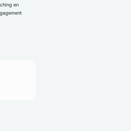
aching en
engagement