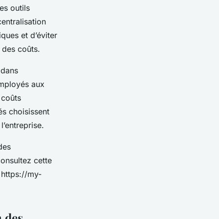
es outils
entralisation
ues et d’éviter
n des coûts.
é dans
employés aux
 coûts
és choisissent
l’entreprise.
des
consultez cette
 https://my-
n des