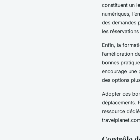
constituent un l
numériques, l’en
des demandes pe
les réservations
Enfin, la format
l’amélioration d
bonnes pratiques
encourage une p
des options plus
Adopter ces bonn
déplacements. Po
ressource dédié
travelplanet.com
Contrôle d