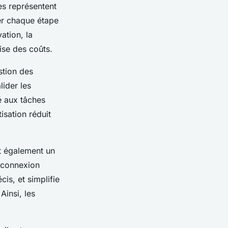
es représentent
ser chaque étape
ation, la
ise des coûts.
stion des
lider les
é aux tâches
isation réduit
st également un
e connexion
cis, et simplifie
Ainsi, les