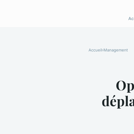
Ac
Accueil
›
Management
Op
dépl