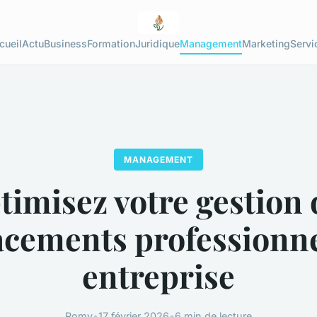
cueil
Actu
Business
Formation
Juridique
Management
Marketing
Servi
MANAGEMENT
timisez votre gestion 
acements professionne
entreprise
Romy
•
17 février 2026
•
6 min de lecture