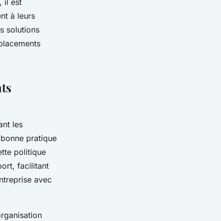
 il est
nt à leurs
s solutions
éplacements
nts
ant les
e bonne pratique
tte politique
rt, facilitant
entreprise avec
organisation