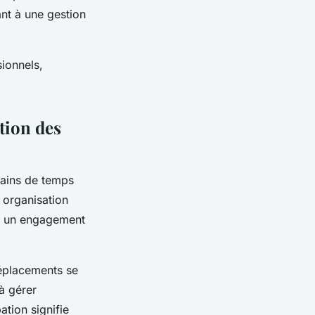
ant à une gestion
sionnels,
tion des
gains de temps
e organisation
ise un engagement
déplacements se
à gérer
tion signifie