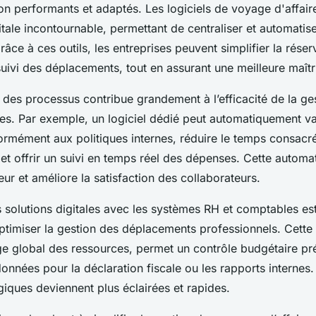
ion performants et adaptés. Les logiciels de voyage d'affair
itale incontournable, permettant de centraliser et automati
âce à ces outils, les entreprises peuvent simplifier la réserv
 suivi des déplacements, tout en assurant une meilleure maîtr
 des processus contribue grandement à l’efficacité de la ge
es. Par exemple, un logiciel dédié peut automatiquement va
mément aux politiques internes, réduire le temps consacr
 et offrir un suivi en temps réel des dépenses. Cette automat
reur et améliore la satisfaction des collaborateurs.
s solutions digitales avec les systèmes RH et comptables e
optimiser la gestion des déplacements professionnels. Cett
tage global des ressources, permet un contrôle budgétaire pré
données pour la déclaration fiscale ou les rapports internes. 
giques deviennent plus éclairées et rapides.