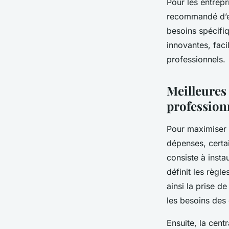
Pour les entrepr
recommandé d’ex
besoins spécifi
innovantes, fac
professionnels.
Meilleures
profession
Pour maximiser l
dépenses, certai
consiste à insta
définit les règl
ainsi la prise d
les besoins des 
Ensuite, la cent