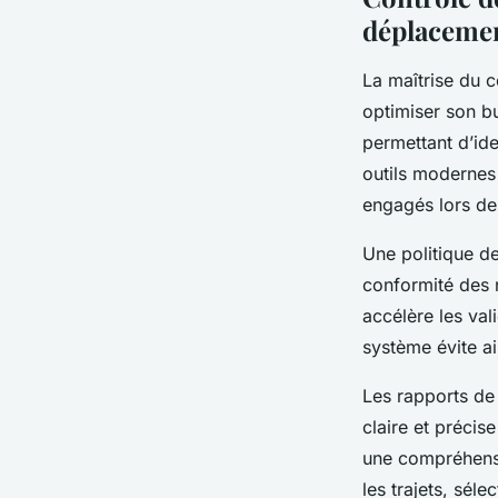
déplaceme
La maîtrise du c
optimiser son b
permettant d’ide
outils modernes 
engagés lors de
Une politique d
conformité des n
accélère les val
système évite ai
Les rapports de 
claire et précis
une compréhensi
les trajets, sél