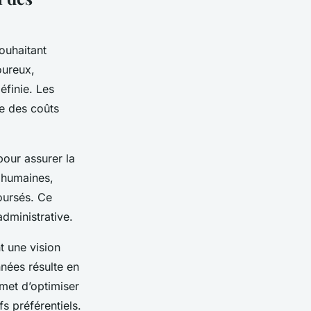
ouhaitant
oureux,
éfinie. Les
ée des coûts
our assurer la
s humaines,
oursés. Ce
dministrative.
t une vision
nées résulte en
met d’optimiser
fs préférentiels.