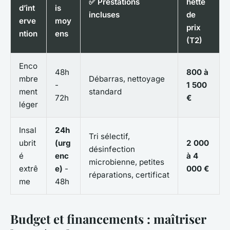
✅ Prestations
hette
d’int
is
incluses
de
erve
moy
prix
ntion
ens
(T2)
Enco
48h
800 à
mbre
Débarras, nettoyage
-
1 500
ment
standard
72h
€
léger
Insal
24h
Tri sélectif,
ubrit
(urg
2 000
désinfection
é
enc
à 4
microbienne, petites
extrê
e)
-
000 €
réparations, certificat
me
48h
Budget et financements : maîtriser